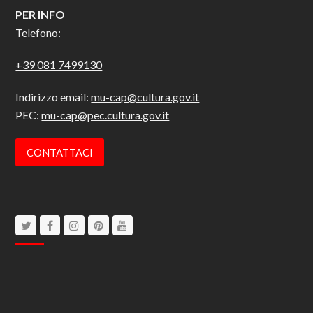
PER INFO
Telefono:
+39 081 7499130
Indirizzo email:
mu-cap@cultura.gov.it
PEC:
mu-cap@pec.cultura.gov.it
CONTATTACI
Twitter
Facebook
Instagram
Pinterest
Youtube