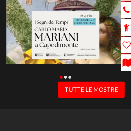
previous
slide
TUTTE LE MOSTRE