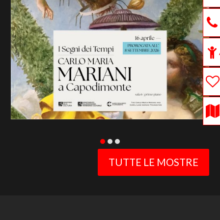
previous
slide
TUTTE LE MOSTRE