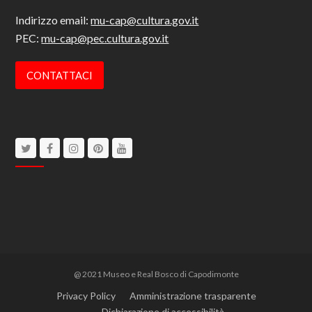
Indirizzo email:
mu-cap@cultura.gov.it
PEC:
mu-cap@pec.cultura.gov.it
CONTATTACI
Twitter
Facebook
Instagram
Pinterest
Youtube
@ 2021 Museo e Real Bosco di Capodimonte
Privacy Policy
Amministrazione trasparente
Dichiarazione di accessibilità