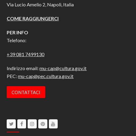
Via Lucio Amelio 2, Napoli, Italia
COME RAGGIUNGERCI
PER INFO
Telefono:
+39 081 7499130
Indirizzo email:
mu-cap@cultura.gov.it
PEC:
mu-cap@pec.cultura.gov.it
CONTATTACI
Twitter
Facebook
Instagram
Pinterest
Youtube