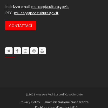
Indirizzo email:
mu-cap@cultura.gov.it
PEC:
mu-cap@pec.cultura.gov.it
CONTATTACI
Twitter
Facebook
Instagram
Pinterest
Youtube
@ 2021 Museo e Real Bosco di Capodimonte
Privacy Policy
Amministrazione trasparente
Dichiarazione di accessibilità