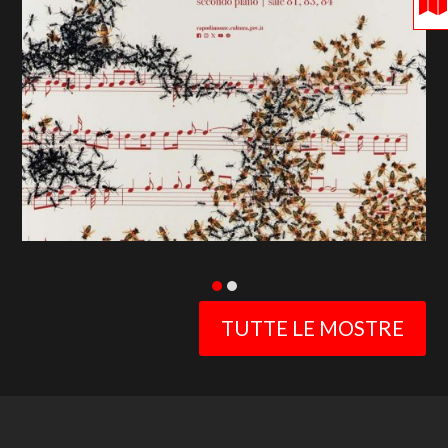
previous
slide
TUTTE LE MOSTRE