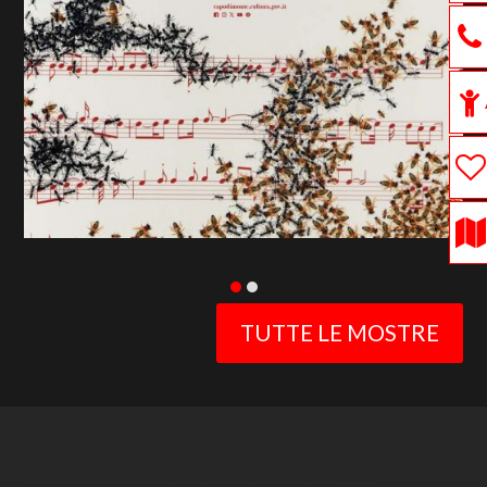
previous
slide
TUTTE LE MOSTRE