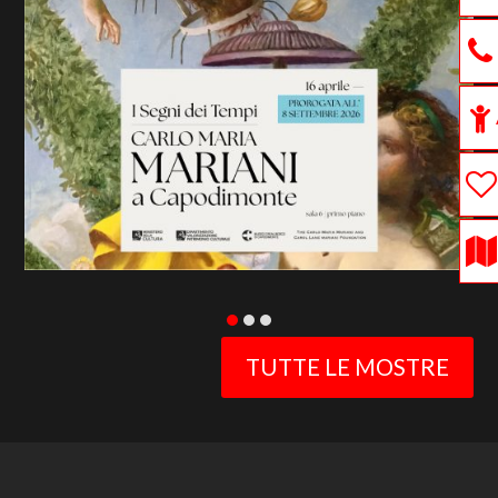
previous
slide
TUTTE LE MOSTRE