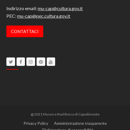
Indirizzo email:
mu-cap@cultura.gov.it
PEC:
mu-cap@pec.cultura.gov.it
CONTATTACI
Twitter
Facebook
Instagram
Pinterest
Youtube
@ 2021 Museo e Real Bosco di Capodimonte
Privacy Policy
Amministrazione trasparente
Dichiarazione di accessibilità