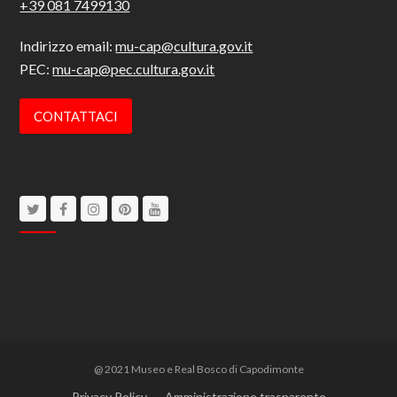
+39 081 7499130
Indirizzo email:
mu-cap@cultura.gov.it
PEC:
mu-cap@pec.cultura.gov.it
CONTATTACI
Twitter
Facebook
Instagram
Pinterest
Youtube
@ 2021 Museo e Real Bosco di Capodimonte
Privacy Policy
Amministrazione trasparente