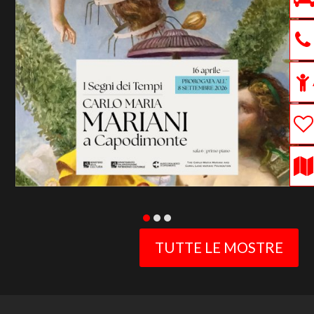
previous
slide
TUTTE LE MOSTRE