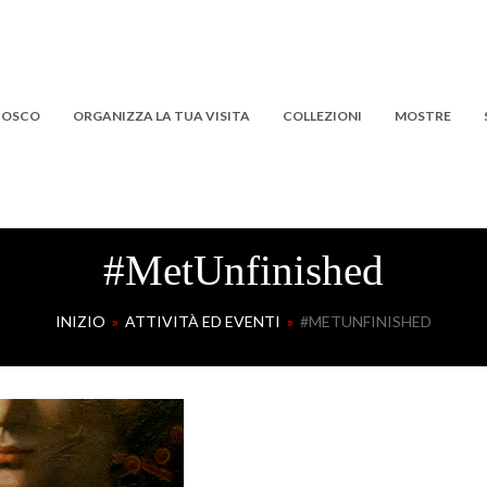
 BOSCO
ORGANIZZA LA TUA VISITA
COLLEZIONI
MOSTRE
#MetUnfinished
INIZIO
»
ATTIVITÀ ED EVENTI
»
#METUNFINISHED