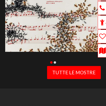
previous
slide
TUTTE LE MOSTRE