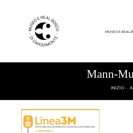
MUSEO E REAL
Mann-Mus
INIZIO
»
A