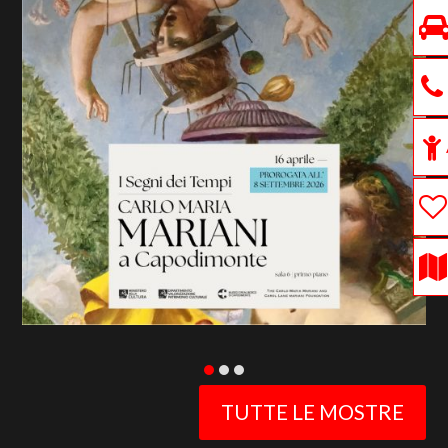
previous
slide
TUTTE LE MOSTRE