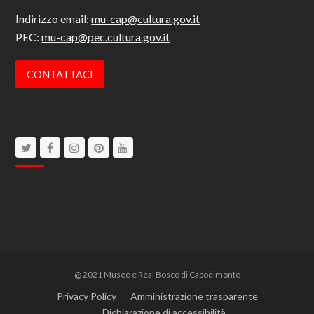
Indirizzo email:
mu-cap@cultura.gov.it
PEC:
mu-cap@pec.cultura.gov.it
CONTATTACI
Twitter
Facebook
Instagram
Pinterest
Youtube
@ 2021 Museo e Real Bosco di Capodimonte
Privacy Policy
Amministrazione trasparente
Dichiarazione di accessibilità