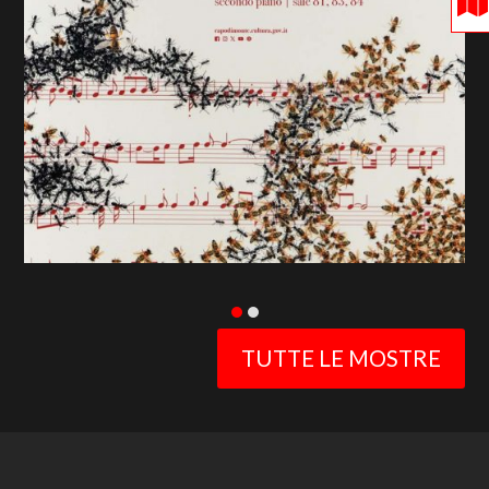
previous
slide
TUTTE LE MOSTRE