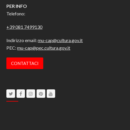
PER INFO
Telefono:
+39 081 7499130
Indirizzo email:
mu-cap@cultura.gov.it
PEC:
mu-cap@pec.cultura.gov.it
CONTATTACI
Twitter
Facebook
Instagram
Pinterest
Youtube