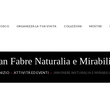
 BOSCO
ORGANIZZA LA TUA VISITA
COLLEZIONI
MOSTRE
an Fabre Naturalia e Mirabil
NIZIO
»
ATTIVITÀ ED EVENTI
»
JAN FABRE NATURALIA E MIRABIL