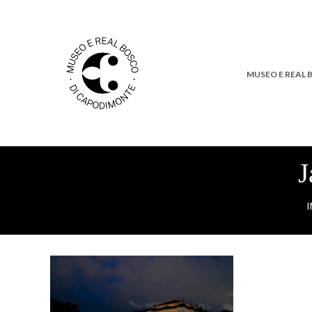
MUSEO E REAL
J
I