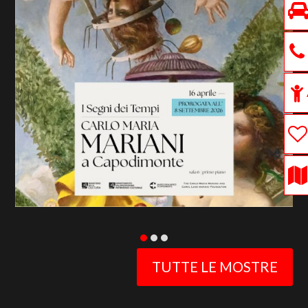
previous
slide
TUTTE LE MOSTRE