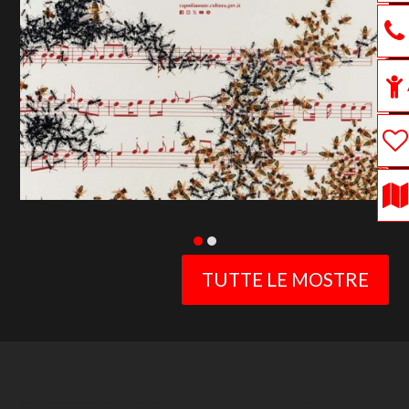
previous
slide
TUTTE LE MOSTRE