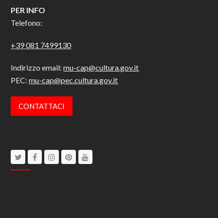
PER INFO
Telefono:
+39 081 7499130
Indirizzo email:
mu-cap@cultura.gov.it
PEC:
mu-cap@pec.cultura.gov.it
CONTATTACI
Twitter
Facebook
Instagram
Pinterest
Youtube