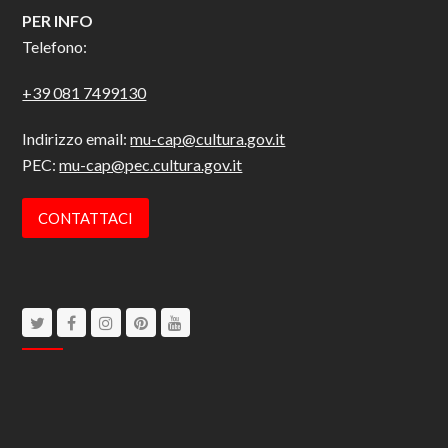
PER INFO
Telefono:
+39 081 7499130
Indirizzo email:
mu-cap@cultura.gov.it
PEC:
mu-cap@pec.cultura.gov.it
CONTATTACI
Twitter
Facebook
Instagram
Pinterest
Youtube