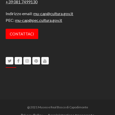
+39 081 7499130
Indirizzo email:
mu-cap@cultura.gov.it
PEC:
mu-cap@pec.cultura.gov.it
CONTATTACI
Twitter
Facebook
Instagram
Pinterest
Youtube
@ 2021 Museo e Real Bosco di Capodimonte