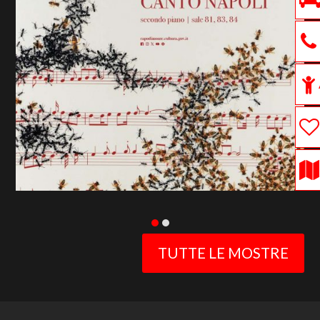
previous
slide
TUTTE LE MOSTRE