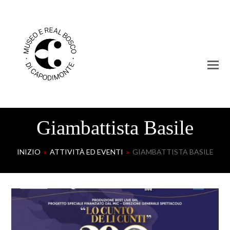
Giambattista Basile
INIZIO
»
ATTIVITÀ ED EVENTI
»
GIAMBATTISTA BASILE