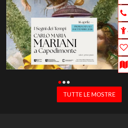
previous
slide
TUTTE LE MOSTRE