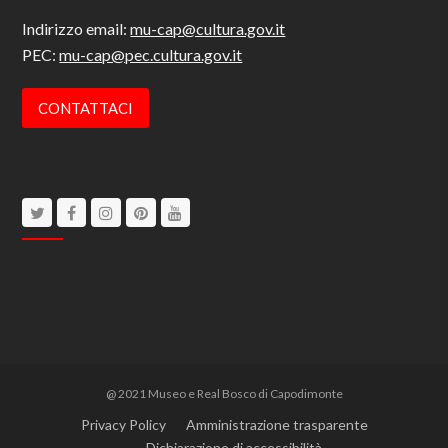
Indirizzo email:
mu-cap@cultura.gov.it
PEC:
mu-cap@pec.cultura.gov.it
CONTATTACI
Twitter
Facebook
Instagram
Pinterest
Youtube
@ 2021 Museo e Real Bosco di Capodimonte
Privacy Policy
Amministrazione trasparente
Dichiarazione di accessibilità