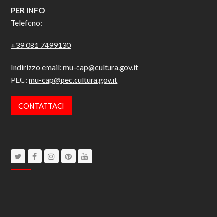
PER INFO
Telefono:
+39 081 7499130
Indirizzo email:
mu-cap@cultura.gov.it
PEC:
mu-cap@pec.cultura.gov.it
CONTATTACI
Twitter
Facebook
Instagram
Pinterest
Youtube