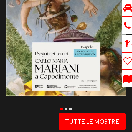
previous
slide
TUTTE LE MOSTRE