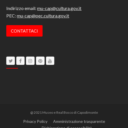
Indirizzo email:
mu-cap@cultura.gov.it
PEC:
mu-cap@pec.cultura.gov.it
CONTATTACI
Twitter
Facebook
Instagram
Pinterest
Youtube
@ 2021 Museo e Real Bosco di Capodimonte
Privacy Policy
Amministrazione trasparente
Dichiarazione di accessibilità