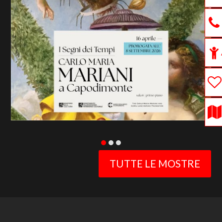
previous
slide
TUTTE LE MOSTRE