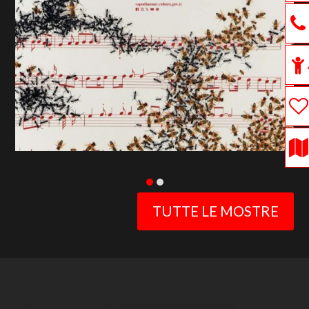
previous
slide
TUTTE LE MOSTRE