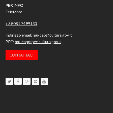
PER INFO
Telefono:
+39 081 7499130
Indirizzo email:
mu-cap@cultura.gov.it
PEC:
mu-cap@pec.cultura.gov.it
CONTATTACI
Twitter
Facebook
Instagram
Pinterest
Youtube