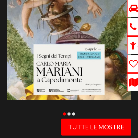
previous
slide
TUTTE LE MOSTRE