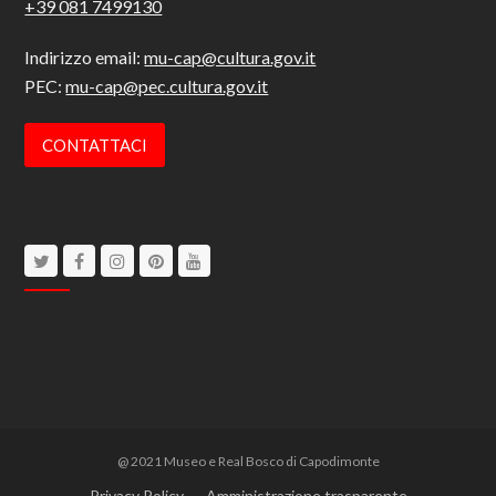
+39 081 7499130
Indirizzo email:
mu-cap@cultura.gov.it
PEC:
mu-cap@pec.cultura.gov.it
CONTATTACI
Twitter
Facebook
Instagram
Pinterest
Youtube
@ 2021 Museo e Real Bosco di Capodimonte
Privacy Policy
Amministrazione trasparente