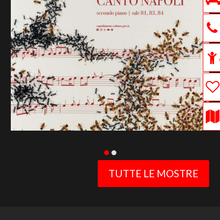
previous
slide
TUTTE LE MOSTRE