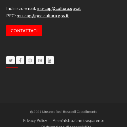
Indirizzo email:
mu-cap@cultura.gov.it
PEC:
mu-cap@pec.cultura.gov.it
CONTATTACI
Twitter
Facebook
Instagram
Pinterest
Youtube
@ 2021 Museo e Real Bosco di Capodimonte
Privacy Policy
Amministrazione trasparente
Dichiarazione di accessibilità