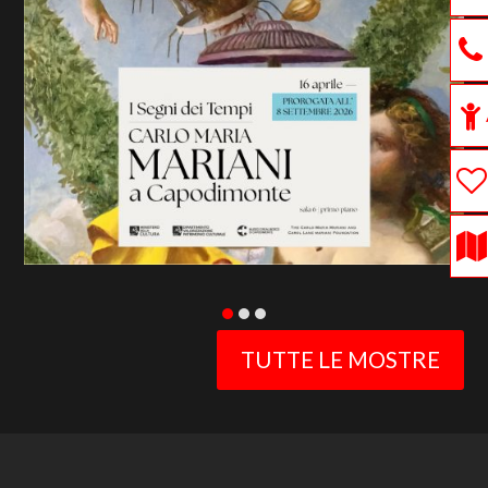
previous
slide
TUTTE LE MOSTRE