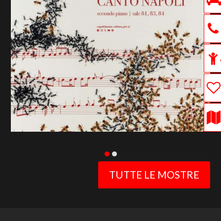
previous
slide
TUTTE LE MOSTRE