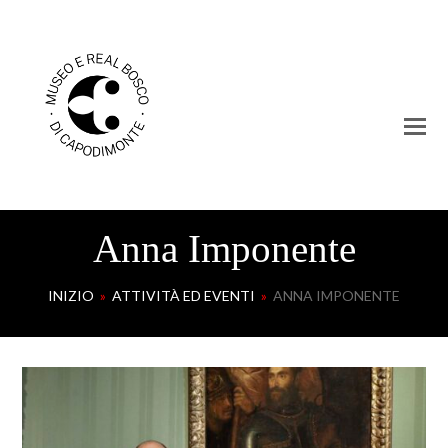
Anna Imponente
INIZIO
»
ATTIVITÀ ED EVENTI
»
ANNA IMPONENTE