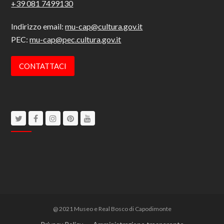
+39 081 7499130
Indirizzo email:
mu-cap@cultura.gov.it
PEC:
mu-cap@pec.cultura.gov.it
CONTATTACI
Twitter
Facebook
Instagram
Pinterest
Youtube
@ 2021 Museo e Real Bosco di Capodimonte