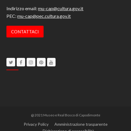
Indirizzo email:
mu-cap@cultura.gov.it
PEC:
mu-cap@pec.cultura.gov.it
CONTATTACI
Twitter
Facebook
Instagram
Pinterest
Youtube
@ 2021 Museo e Real Bosco di Capodimonte
Privacy Policy
Amministrazione trasparente
Dichiarazione di accessibilità