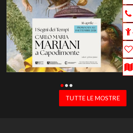
previous
slide
TUTTE LE MOSTRE