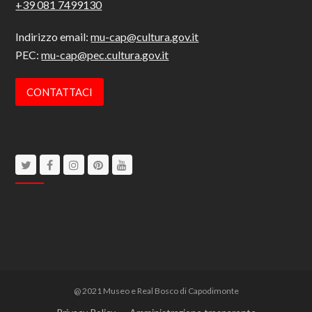
+39 081 7499130
Indirizzo email:
mu-cap@cultura.gov.it
PEC:
mu-cap@pec.cultura.gov.it
CONTATTACI
Twitter
Facebook
Instagram
Pinterest
Youtube
@ 2021 Museo e Real Bosco di Capodimonte