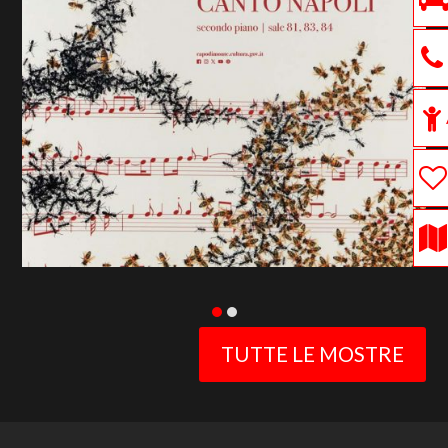
previous
slide
TUTTE LE MOSTRE