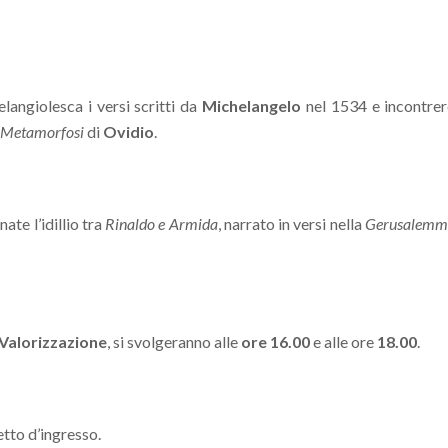
langiolesca i versi scritti da
Michelangelo
nel 1534 e incontrer
Metamorfosi
di
Ovidio
.
te l’idillio tra
Rinaldo e Armida
, narrato in versi nella
Gerusalemme
 Valorizzazione
, si svolgeranno alle
ore 16.00
e alle ore
18.00
.
etto d’ingresso.