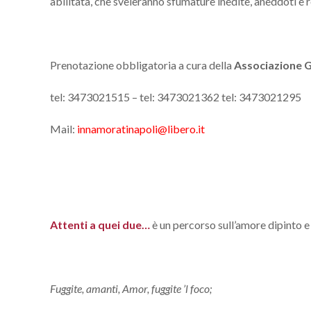
abilitata, che sveleranno sfumature inedite, aneddoti e 
Prenotazione obbligatoria a cura della
Associazione G
tel: 3473021515 – tel: 3473021362 tel: 3473021295
Mail:
innamoratinapoli@libero.it
Attenti a quei due…
è un percorso sull’amore dipinto e
Fuggite, amanti, Amor, fuggite ’l foco;