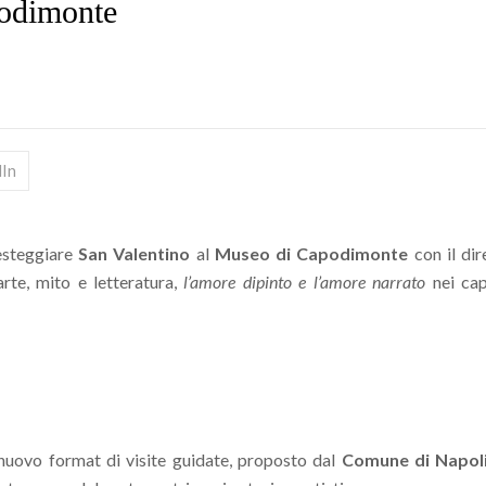
podimonte
dIn
esteggiare
San Valentino
al
Museo di Capodimonte
con il di
arte, mito e letteratura,
l’amore dipinto e l’amore narrato
nei cap
 nuovo format di visite guidate, proposto dal
Comune di Napol