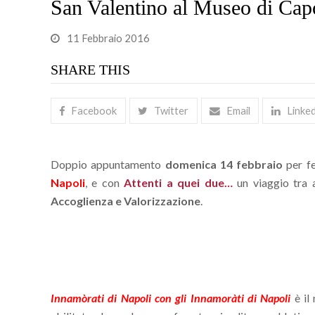
San Valentino al Museo di Ca
11 Febbraio 2016
SHARE THIS
Facebook
Twitter
Email
Linke
Doppio appuntamento
domenica
14 febbraio
per f
Napoli
, e con
Attenti a quei due…
un viaggio tra 
Accoglienza e Valorizzazione
.
Innamòrati di Napoli con gli Innamoràti di Napoli
è il