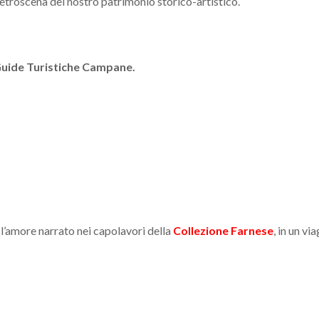
retroscena del nostro patrimonio storico-artistico.
uide Turistiche Campane.
 l’amore narrato nei capolavori della
Collezione Farnese
, in un vi