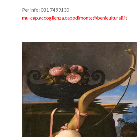
Per info: 081 7499130
mu-cap.accoglienza.capodimonte@beniculturali.it