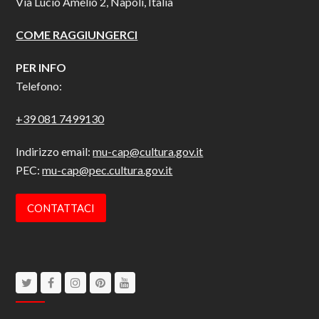
Via Lucio Amelio 2, Napoli, Italia
COME RAGGIUNGERCI
PER INFO
Telefono:
+39 081 7499130
Indirizzo email:
mu-cap@cultura.gov.it
PEC:
mu-cap@pec.cultura.gov.it
CONTATTACI
Twitter
Facebook
Instagram
Pinterest
Youtube