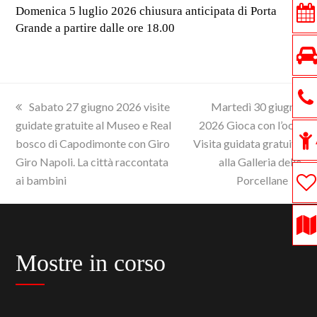
Domenica 5 luglio 2026 chiusura anticipata di Porta
Grande a partire dalle ore 18.00
previous
next
Sabato 27 giugno 2026 visite
Martedì 30 giugno
post:
post:
guidate gratuite al Museo e Real
2026 Gioca con l’oca.
bosco di Capodimonte con Giro
Visita guidata gratuita
Giro Napoli. La città raccontata
alla Galleria delle
ai bambini
Porcellane
Mostre in corso