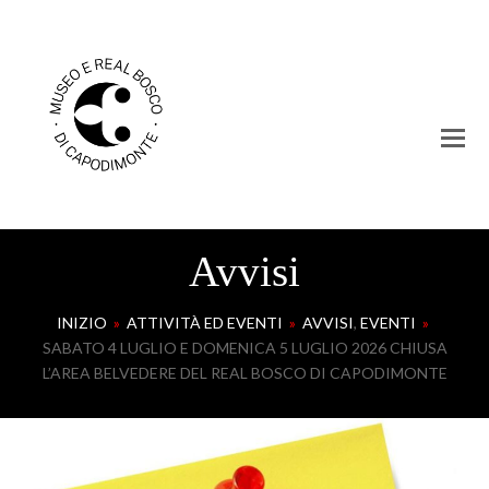
Avvisi
INIZIO
»
ATTIVITÀ ED EVENTI
»
AVVISI
,
EVENTI
»
SABATO 4 LUGLIO E DOMENICA 5 LUGLIO 2026 CHIUSA
L’AREA BELVEDERE DEL REAL BOSCO DI CAPODIMONTE