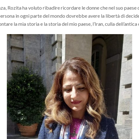
, Rozita ha voluto ribadire ricordare le donne che nel suo paese 
 persona in ogni parte del mondo dovrebbe avere la libertà di decide
are la mia storia e la storia del mio paese, l’Iran, culla dell’antica 