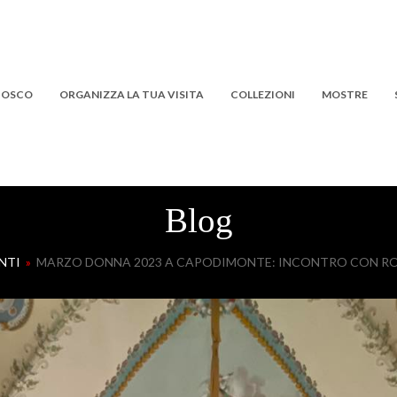
 BOSCO
ORGANIZZA LA TUA VISITA
COLLEZIONI
MOSTRE
Blog
NTI
»
MARZO DONNA 2023 A CAPODIMONTE: INCONTRO CON ROZI