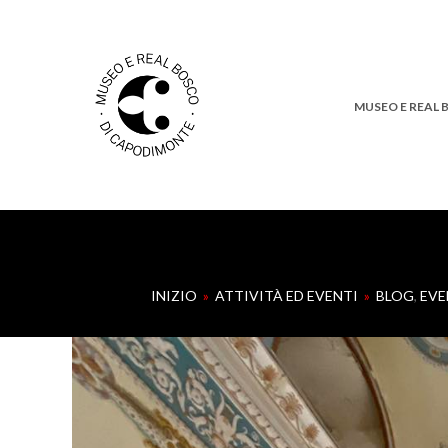
MUSEO E REAL
INIZIO
»
ATTIVITÀ ED EVENTI
»
BLOG
,
EVE