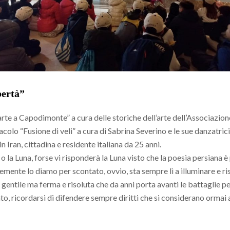
bertà”
’arte a Capodimonte” a cura delle storiche dell’arte dell’Associazio
lo “Fusione di veli” a cura di Sabrina Severino e le sue danzatrici 
Iran, cittadina e residente italiana da 25 anni.
o la Luna, forse vi risponderà la Luna visto che la poesia persiana è 
cemente lo diamo per scontato, ovvio, sta sempre lì a illuminare e r
ntile ma ferma e risoluta che da anni porta avanti le battaglie per i
o, ricordarsi di difendere sempre diritti che si considerano ormai a