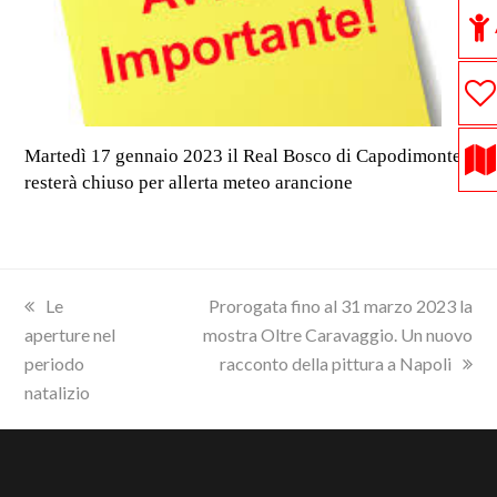
Martedì 17 gennaio 2023 il Real Bosco di Capodimonte
resterà chiuso per allerta meteo arancione
previous
next
Le
Prorogata fino al 31 marzo 2023 la
post:
post:
aperture nel
mostra Oltre Caravaggio. Un nuovo
periodo
racconto della pittura a Napoli
natalizio