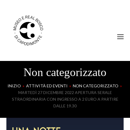
Non categorizzato
INIZIO
»
ATTIVITÀ ED EVENTI
»
NON CATEGORIZZATO
»
MARTEDÌ 27 DICEMBRE 2022 APERTURA SERALE
STRAORDINARIA CON INGRESSO A 2 EURO A PARTIRE
DALLE 19.30