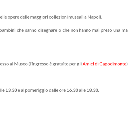
nelle opere delle maggiori collezioni museali a Napoli.
i e bambini che sanno disegnare o che non hanno mai preso una ma
esso al Museo (l’ingresso è gratuito per gli
Amici di Capodimonte
lle
13.30
e al pomeriggio dalle ore
16.30
alle
18.30
.