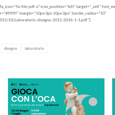
_icon=”fa-file-pdf-o” icon_position=”left” target=”_self” font_
=”#ffffff” margin=”10px 0px 10px 0px” border_radius=”10″
/2015/10/Laboratorio-disegno-2015-2016-1-1.pdf”]
disegno
laboratorio