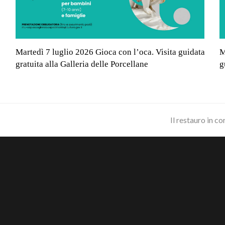
Martedì 7 luglio 2026 Gioca con l’oca. Visita guidata
M
gratuita alla Galleria delle Porcellane
g
next
Il restauro in c
post: