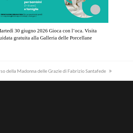
artedì 30 giugno 2026 Gioca con l’oca. Visita
uidata gratuita alla Galleria delle Porcellane
orso della Madonna delle Grazie di Fabrizio Santafede