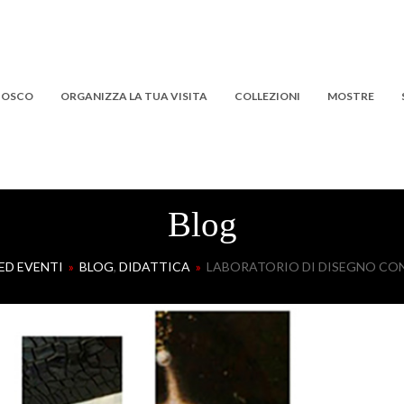
 BOSCO
ORGANIZZA LA TUA VISITA
COLLEZIONI
MOSTRE
Blog
ED EVENTI
»
BLOG
,
DIDATTICA
»
LABORATORIO DI DISEGNO CO