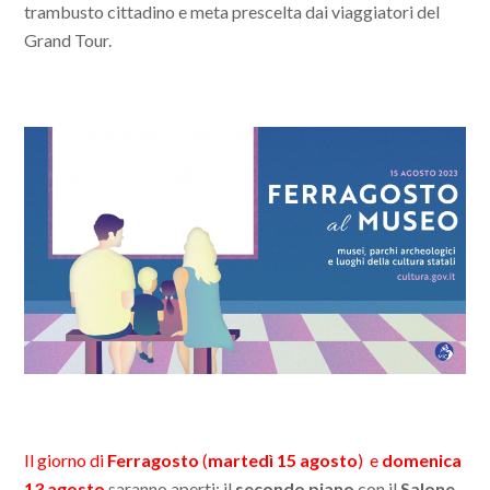
trambusto cittadino e meta prescelta dai viaggiatori del
Grand Tour.
Il giorno di
Ferragosto
(
martedì 15 agosto
) e
domenica
13 agosto
saranno aperti: il
secondo piano
con il
Salone