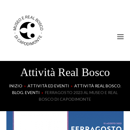
Attività Real Bosco
INIZIO
»
ATTIVITÀ ED EVENTI
»
ATTIVITÀ REAL BOSCO
,
BLOG
,
EVENTI
»
FERRAGOSTO 2023 AL MUSEO E REAL
BOSCO DI CAPODIMONTE