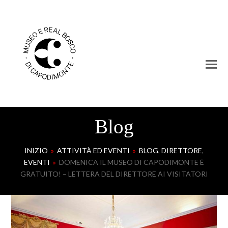
Blog
INIZIO
»
ATTIVITÀ ED EVENTI
»
BLOG
,
DIRETTORE
,
EVENTI
»
DOMENICA IL MUSEO DI CAPODIMONTE È
GRATUITO! – LETTERA DEL DIRETTORE AI VISITATORI