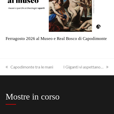
Ferragosto 2026 al Museo e Real Bosco di Capodimonte
previous
next
Capodimonte tra le mani
I Giganti vi aspettano…
post:
post:
Mostre in corso