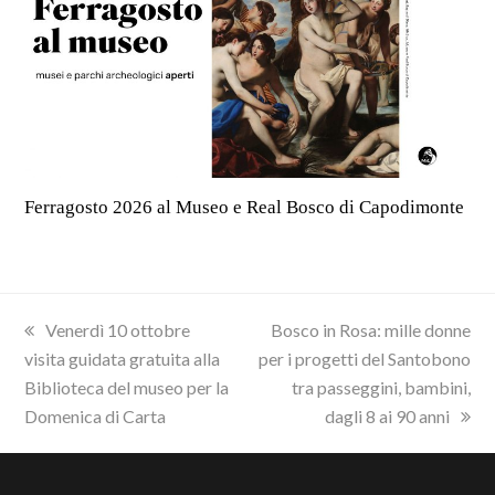
Ferragosto 2026 al Museo e Real Bosco di Capodimonte
previous
next
Venerdì 10 ottobre
Bosco in Rosa: mille donne
post:
post:
visita guidata gratuita alla
per i progetti del Santobono
Biblioteca del museo per la
tra passeggini, bambini,
Domenica di Carta
dagli 8 ai 90 anni