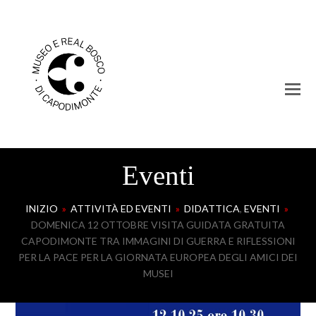
Eventi
INIZIO
»
ATTIVITÀ ED EVENTI
»
DIDATTICA
,
EVENTI
»
DOMENICA 12 OTTOBRE VISITA GUIDATA GRATUITA
CAPODIMONTE TRA IMMAGINI DI GUERRA E RIFLESSIONI
PER LA PACE PER LA GIORNATA EUROPEA DEGLI AMICI DEI
MUSEI