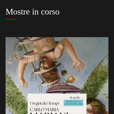
Mostre in corso
previous
slide