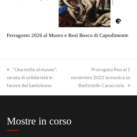
Ferragosto 2026 al Museo e Real Bosco di Capodimonte
previous
next
“Una notte al museo”:
Prorogata fino al 1
post:
post:
serata di solidarietà in
novembre 2022 la mostra su
favore del Santobono
Battistello Caracciolo
Mostre in corso