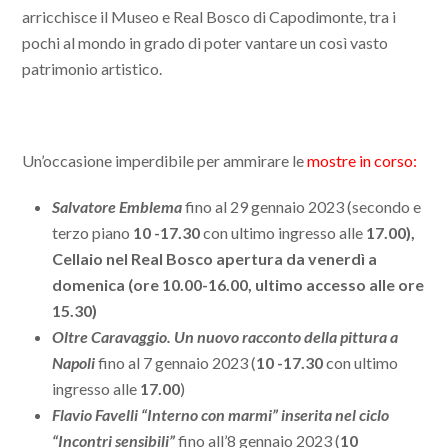
arricchisce il Museo e Real Bosco di Capodimonte, tra i
pochi al mondo in grado di poter vantare un così vasto
patrimonio artistico.
Un’occasione imperdibile per ammirare le
mostre in corso
:
Salvatore Emblema
fino al 29 gennaio 2023 (secondo e
terzo piano
1
0 -17.30
con ultimo ingresso alle
17.00),
Cellaio nel Real Bosco apertura da venerdì a
domenica (ore 10.00-16.00, ultimo accesso alle ore
15.30)
Oltre Caravaggio. Un nuovo racconto della pittura a
Napoli
fino al 7 gennaio 2023 (
1
0 -17.30
con ultimo
ingresso alle
17.00
)
Flavio Favelli
“
Interno con marmi
” inserita nel ciclo
“Incontri sensibili”
fino all’8 gennaio 2023 (
1
0