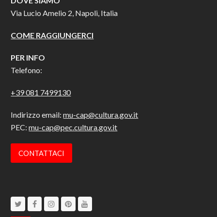
DOVE SIAMO
Via Lucio Amelio 2, Napoli, Italia
COME RAGGIUNGERCI
PER INFO
Telefono:
+39 081 7499130
Indirizzo email:
mu-cap@cultura.gov.it
PEC:
mu-cap@pec.cultura.gov.it
CONTATTACI
Twitter
Facebook
Instagram
Pinterest
Youtube