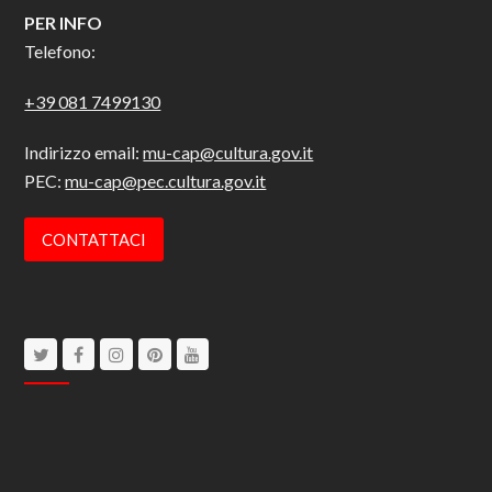
PER INFO
Telefono:
+39 081 7499130
Indirizzo email:
mu-cap@cultura.gov.it
PEC:
mu-cap@pec.cultura.gov.it
CONTATTACI
Twitter
Facebook
Instagram
Pinterest
Youtube